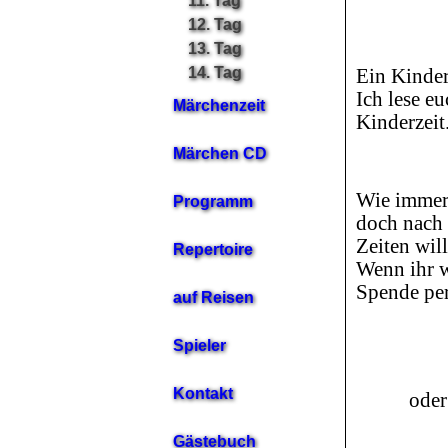
11. Tag
12. Tag
13. Tag
14. Tag
Ein Kinder
Ich lese e
Märchenzeit
Kinderzeit.
Märchen CD
Wie immer 
Programm
doch nach 
Zeiten wil
Repertoire
Wenn ihr w
Spende pe
auf Reisen
Spieler
Kontakt
oder
Gästebuch