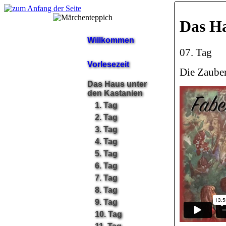
Das Ha
Willkommen
07. Tag
Vorlesezeit
Die Zaube
Das Haus unter
den Kastanien
1. Tag
2. Tag
3. Tag
4. Tag
5. Tag
6. Tag
7. Tag
8. Tag
9. Tag
10. Tag