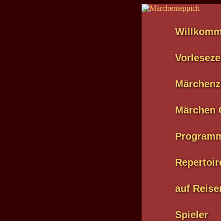
Willkom
Vorleseze
Märchenz
Märchen 
Program
Repertoir
auf Reise
Spieler