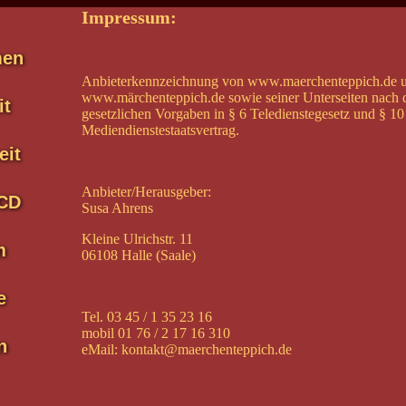
Impressum:
men
Anbieterkennzeichnung von www.maerchenteppich.de 
www.märchenteppich.de sowie seiner Unterseiten nach 
it
gesetzlichen Vorgaben in § 6 Teledienstegesetz und § 10
Mediendienstestaatsvertrag.
eit
Anbieter/Herausgeber:
CD
Susa Ahrens
Kleine Ulrichstr. 11
m
06108 Halle (Saale)
e
Tel. 03 45 / 1 35 23 16
mobil 01 76 / 2 17 16 310
n
eMail: kontakt@maerchenteppich.de