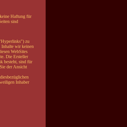
 keine Haftung für
Seiten sind
"Hyperlinks") zu
 Inhalte wir keinen
diesen WebSites
e. Die Ersteller
 besteht, sind für
 Sie der Ansicht
 diesbezüglichen
eweiligen Inhaber