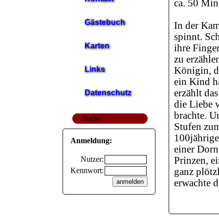
ca. 50 Min
Gästebuch
In der Kam
spinnt. Sc
Karten
ihre Finge
zu erzähle
Links
Königin, d
ein Kind hä
erzählt da
Datenschutz
die Liebe 
brachte. U
Stufen zu
100jährig
Anmeldung:
einer Dorn
Nutzer:
Prinzen, e
Kennwort:
ganz plötz
erwachte d