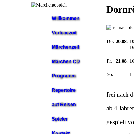
Dornr
Willkommen
Vorlesezeit
Do.
20.08.
10
Märchenzeit
16
Fr.
21.08.
10
Märchen CD
So.
23.08.
11
Programm
Repertoire
frei nach
auf Reisen
ab 4 Jahre
Spieler
gespielt v
Kontakt