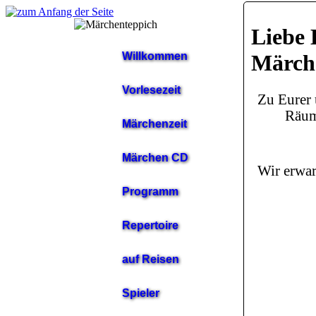
Liebe 
Willkommen
Märch
Vorlesezeit
Zu Eurer 
Räum
Märchenzeit
Märchen CD
Wir erwar
Programm
Repertoire
auf Reisen
Spieler