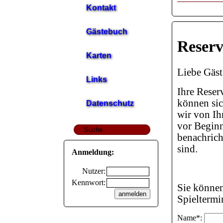
Kontakt
Gästebuch
Reserv
Karten
Liebe Gäst
Links
Ihre Reser
können sic
Datenschutz
wir von Ih
vor Beginn
benachrich
sind.
Anmeldung:
Nutzer:
Kennwort:
Sie können
Spieltermin
Name*: