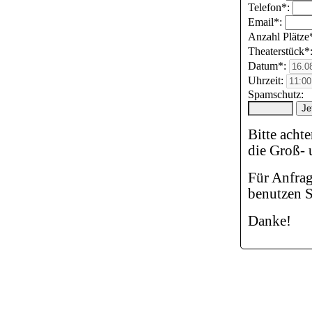
Telefon*:
Email*:
Anzahl Plätze
Theaterstück*
Datum*:
Uhrzeit:
Spamschutz:
Bitte acht
die Groß- 
Für Anfrag
benutzen S
Danke!