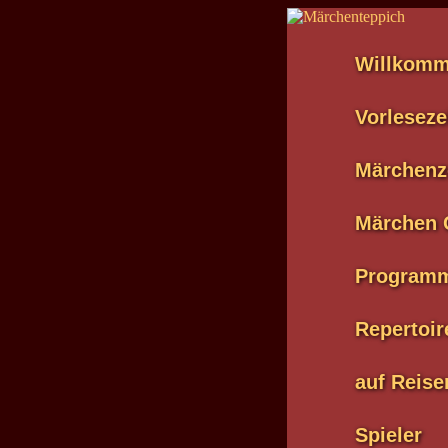
Willkom
Vorleseze
Märchenz
Märchen 
Program
Repertoir
auf Reise
Spieler