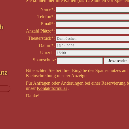
Sie können hier Ihre Karten (bis 12 Stunden vor Spielter
Name*:
Telefon*:
Email*:
h
Anzahl Plätze*:
Theaterstück*:
Datum*:
Uhrzeit:
Spamschutz:
Bitte achten Sie bei Ihrer Eingabe des Spamschutzes auf
utz
Kleinschreibung unserer Anzeige.
Für Anfragen oder Änderungen bei einer Reservierung be
unser
Kontaktformular
.
Danke!