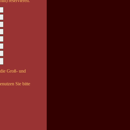
min) reservieren.
 die Groß- und
nutzen Sie bitte